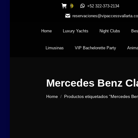
+52 322-373-2134
0
reservaciones@vipaccessvallarta.c
Home
Luxury Yachts
Night Clubs
Bes
Limusinas
VIP Bachelorette Party
Anima
Mercedes Benz Cl
You are here:
Home
Productos etiquetados “Mercedes Ben