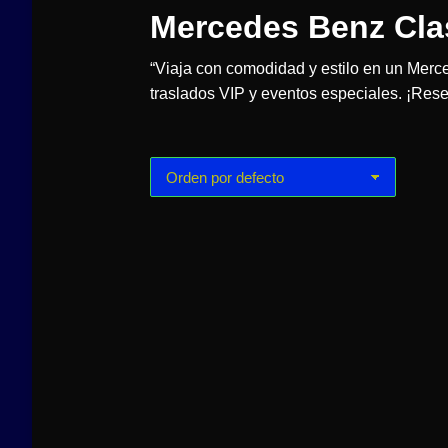
Mercedes Benz Cla
“Viaja con comodidad y estilo en un Merce
traslados VIP y eventos especiales. ¡Rese
Mercedes Benz
Clase V Zona1
$
2,050.00
$
2,050.00