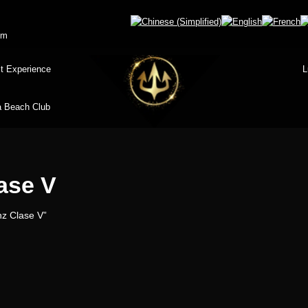
om
t Experience
L
 Beach Club
ase V
z Clase V”