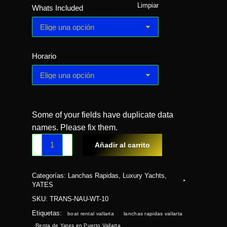
Limpiar
Whats Included
Horario
Some of your fields have duplicate data
names. Please fix them.
Añadir al carrito
Categorías:
Lanchas Rapidas
,
Luxury Yachts
,
YATES
SKU:
TRANS-NAU-WT-10
Etiquetas:
boat rental vallarta
lanchas rapidas vallarta
Renta de Yates en Puerto Vallarta