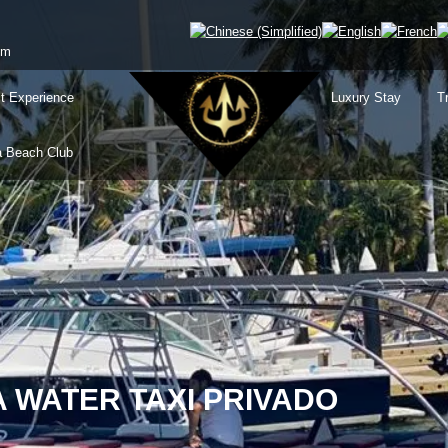
om
t Experience
Luxury Stay
T
 Beach Club
 WATER TAXI PRIVADO