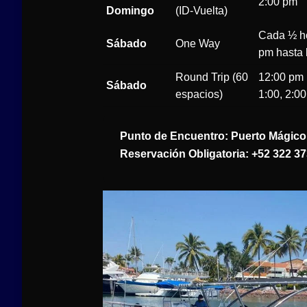
2:00 pm
Domingo
(ID-Vuelta)
Cada ½ ho
Sábado
One Way
pm hasta 
Round Trip (60
12:00 pm 
Sábado
espacios)
1:00, 2:0
Punto de Encuentro:
Puerto Mágico 
Reservación Obligatoria:
+52 322 37