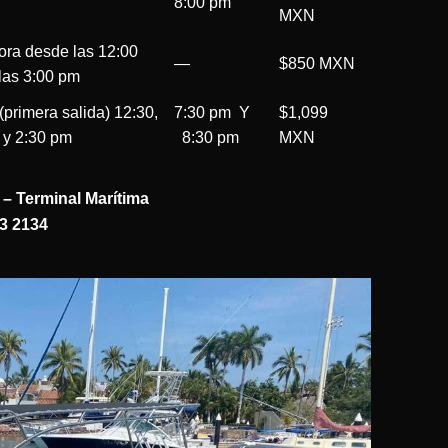
8:00 pm
MXN
ra desde las 12:00
—
$850 MXN
las 3:00 pm
(primera salida) 12:30,
7:30 pm Y
$1,099
0 y 2:30 pm
8:30 pm
MXN
– Terminal Marítima
3 2134