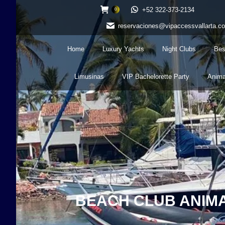
+52 322-373-2134
0
reservaciones@vipaccessvallarta.c
Home
Luxury Yachts
Night Clubs
Bes
Limusinas
VIP Bachelorette Party
Anima
BEACH CLUB ANIMA