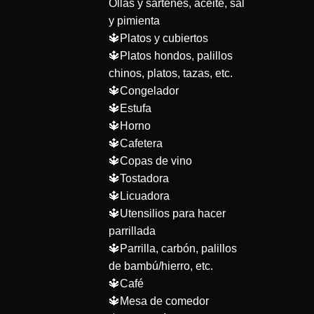
Ollas y sartenes, aceite, sal
y pimienta
🔱Platos y cubiertos
🔱Platos hondos, palillos
chinos, platos, tazas, etc.
🔱Congelador
🔱Estufa
🔱Horno
🔱Cafetera
🔱Copas de vino
🔱Tostadora
🔱Licuadora
🔱Utensilios para hacer
parrillada
🔱Parrilla, carbón, palillos
de bambú/hierro, etc.
🔱Café
🔱Mesa de comedor