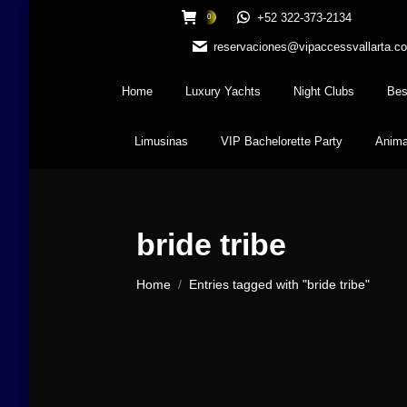
+52 322-373-2134
0
reservaciones@vipaccessvallarta.c
Home
Luxury Yachts
Night Clubs
Bes
Limusinas
VIP Bachelorette Party
Anima
bride tribe
You are here:
Home
Entries tagged with "bride tribe"