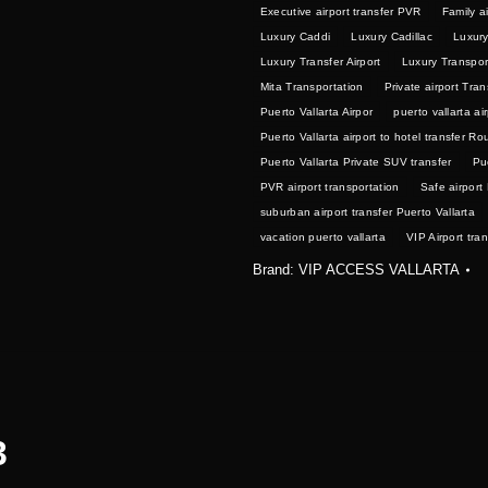
Executive airport transfer PVR
Family ai
Luxury Caddi
Luxury Cadillac
Luxury
Luxury Transfer Airport
Luxury Transport
Mita Transportation
Private airport Tran
Puerto Vallarta Airpor
puerto vallarta ai
Puerto Vallarta airport to hotel transfer Ro
Puerto Vallarta Private SUV transfer
Pu
PVR airport transportation
Safe airport 
suburban airport transfer Puerto Vallarta
vacation puerto vallarta
VIP Airport tra
Brand:
VIP ACCESS VALLARTA
3