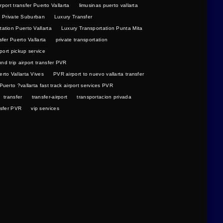
rport transfer Puerto Vallarta
limusinas puerto vallarta
 Private Suburban
Luxury Transfer
ation Puerto Vallarta
Luxury Transportation Punta Mita
sfer Puerto Vallarta
private transportation
rport pickup service
und trip airport transfer PVR
erto Vallarta Vives
PVR airport to nuevo vallarta transfer
Puerto ?vallarta fast track airport services PVR
transfer
transfer-airport
transportacion privada
nsfer PVR
vip services