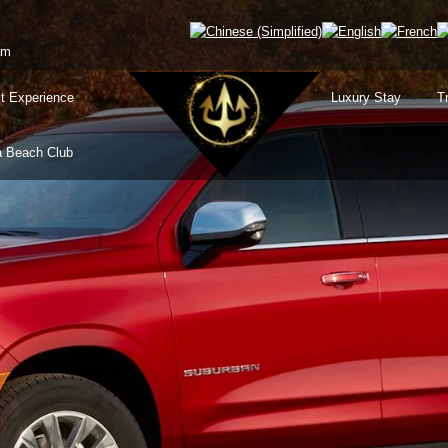
om
t Experience
Luxury Stay
T
 Beach Club