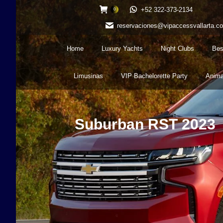
+52 322-373-2134
0
reservaciones@vipaccessvallarta.c
Home
Luxury Yachts
Night Clubs
Bes
Limusinas
VIP Bachelorette Party
Anima
Suburban RST 2023