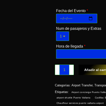
Fecha del Evento
*
Num de pasajeros y Extras
Hora de llegada
*
Añadir al carr
Categorías:
Airport Transfer
,
Transpor
Etiquetas:
Airport concierge Puerto Valla
airport shuttle Puerto Vallarta
Cadillac 
Chauffeur services puerto vallarta airport