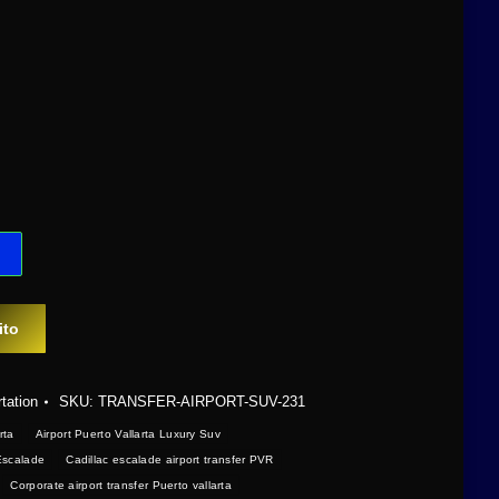
ito
tation
SKU:
TRANSFER-AIRPORT-SUV-231
rta
Airport Puerto Vallarta Luxury Suv
Escalade
Cadillac escalade airport transfer PVR
Corporate airport transfer Puerto vallarta